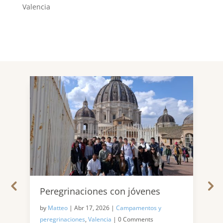
Valencia
Pr
Ni
by
Pe
Pr
Pe
in
Col
Peregrinaciones con jóvenes
by
Matteo
|
Abr 17, 2026
|
Campamentos y
o
,
peregrinaciones
,
Valencia
|
0 Comments