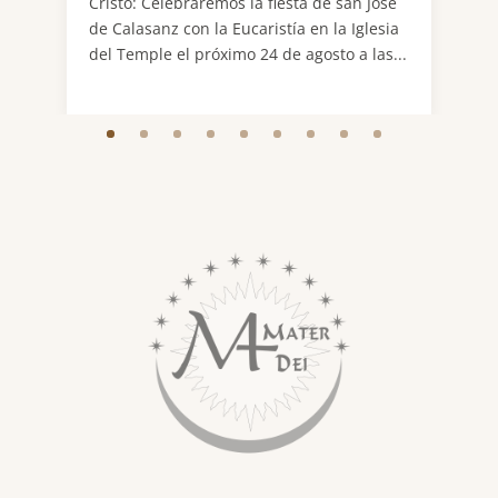
Cristo: Celebraremos la fiesta de san José
la
de Calasanz con la Eucaristía en la Iglesia
rea
ido
del Temple el próximo 24 de agosto a las...
co