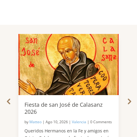
Fiesta de san José de Calasanz
Pe
2026
D
,
by
by
Matteo
|
Ago 10, 2026
|
Valencia
|
0 Comments
per
de
Queridos Hermanos en la Fe y amigos en
Du